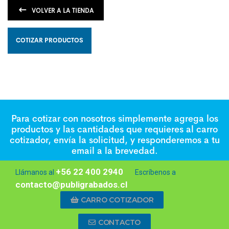
VOLVER A LA TIENDA
COTIZAR PRODUCTOS
Para cotizar con nosotros simplemente agrega los
productos y las cantidades que requieres al carro
cotizador, envía la solicitud, y responderemos a tu
email a la brevedad.
+56 22 400 2940
Llámanos al
Escríbenos a
contacto@publigrabados.cl
CARRO COTIZADOR
CONTACTO