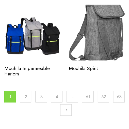
Mochila Impermeable
Mochila Spirit
Harlem
1
2
3
4
…
61
62
63