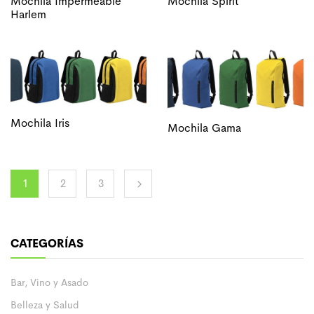
Mochila Impermeable
Mochila Spirit
Harlem
Mochila Iris
Mochila Gama
1
2
3
CATEGORÍAS
Bar, Vino y Asado
Belleza y Salud