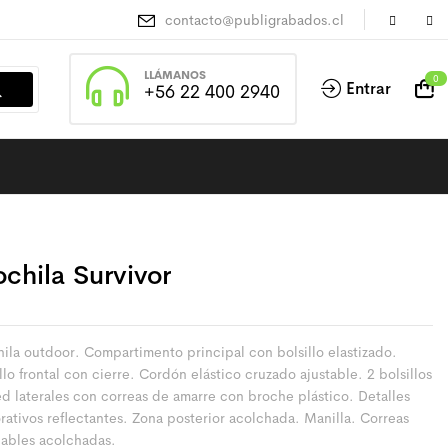
contacto@publigrabados.cl
LLÁMANOS
0
Entrar
+56 22 400 2940
chila Survivor
ila outdoor. Compartimento principal con bolsillo elastizado.
llo frontal con cierre. Cordón elástico cruzado ajustable. 2 bolsillos
ed laterales con correas de amarre con broche plástico. Detalles
rativos reflectantes. Zona posterior acolchada. Manilla. Correas
lables acolchadas.