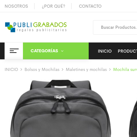
NOSOTROS
¿POR QUÉ?
CONTACTO
CATEGORÍAS
INICIO
PRODUC
INICIO
Bolsos y Mochilas
Maletines y mochilas
Mochila sur