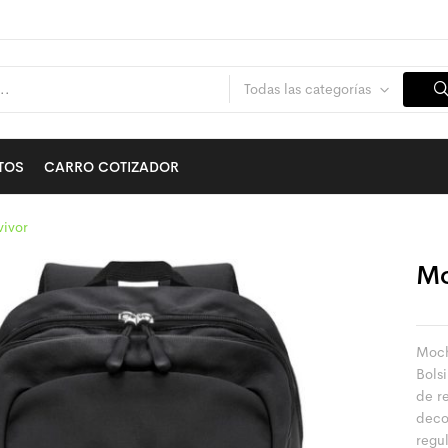
Todas las categorías
TOS
CARRO COTIZADOR
vivor
Mo
Moch
Bolsi
de r
deco
regu