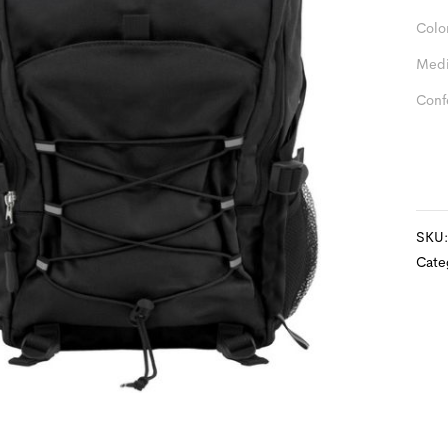
Colo
Medi
Conf
SKU
Cate