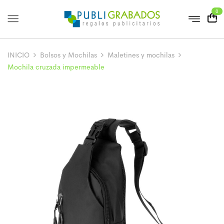
0
INICIO
Bolsos y Mochilas
Maletines y mochilas
Mochila cruzada impermeable