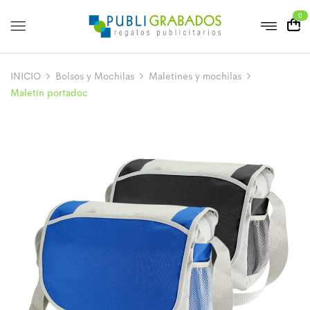
0
INICIO
Bolsos y Mochilas
Maletines y mochilas
Maletín portadoc