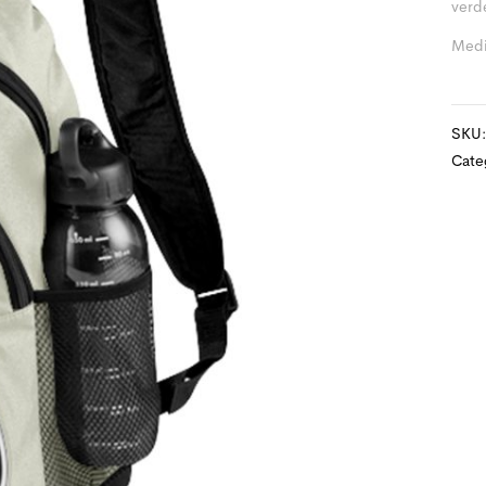
verde
Medi
SKU
Cate