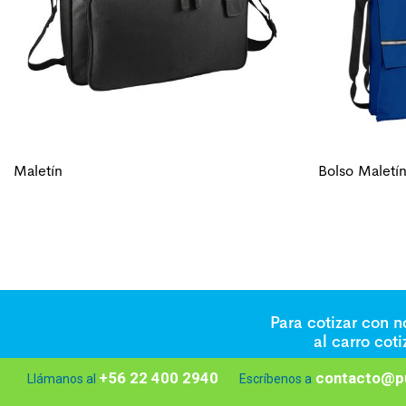
Maletín
Bolso Maletí
Para cotizar con 
al carro cot
+56 22 400 2940
contacto@pu
Llámanos al
Escríbenos a