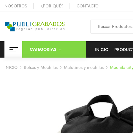
NOSOTROS
¿POR QUÉ?
CONTACTO
CATEGORÍAS
INICIO
PRODUC
INICIO
Bolsos y Mochilas
Maletines y mochilas
Mochila cit