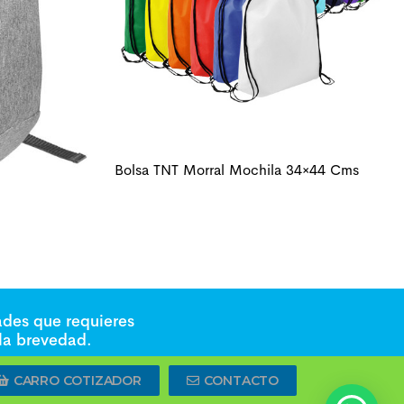
Bolsa TNT Morral Mochila 34×44 Cms
ades que requieres
 la brevedad.
CARRO COTIZADOR
CONTACTO