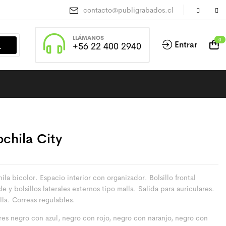
contacto@publigrabados.cl
LLÁMANOS
0
Entrar
+56 22 400 2940
chila City
la bicolor. Espacio interior con organizador. Bolsillo frontal
e y bolsillos laterales externos tipo malla. Salida para auriculares.
lla. Correas regulables.
res negro con azul, negro con rojo, negro con naranjo, negro con