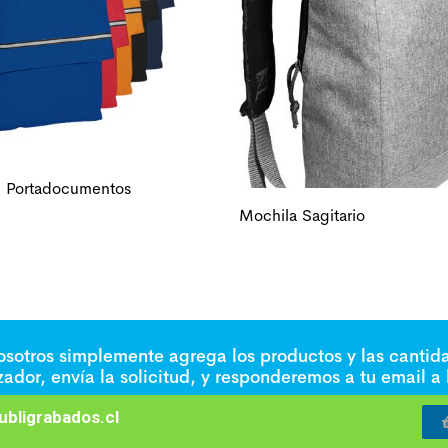
n Portadocumentos
Mochila Sagitario
nosotros simplemente agrega los productos y las cantid
izador, envía la solicitud, y responderemos a tu email a
bligrabados.cl