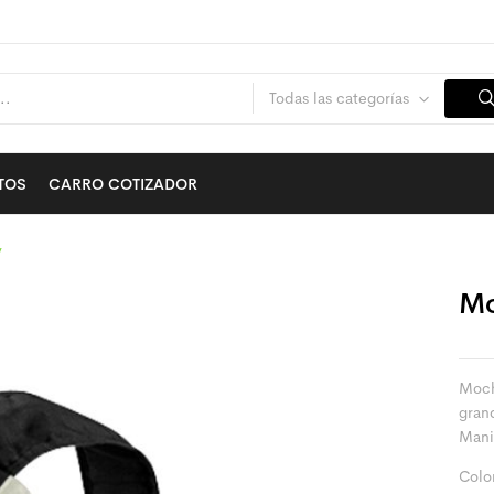
Todas las categorías
TOS
CARRO COTIZADOR
y
Mo
Mochi
grand
Mani
Colo