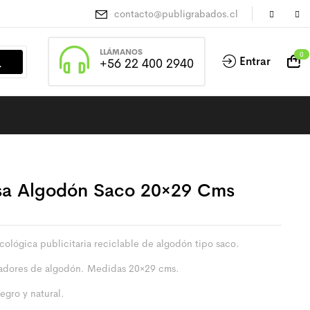
contacto@publigrabados.cl
LLÁMANOS
0
Entrar
+56 22 400 2940
sa Algodón Saco 20×29 Cms
cológica publicitaria reciclable de algodón tipo saco.
radores de algodón. Medidas 20×29 cms.
egro y natural.