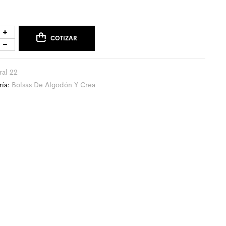
COTIZAR
ral 22
ría:
Bolsas De Algodón Y Crea