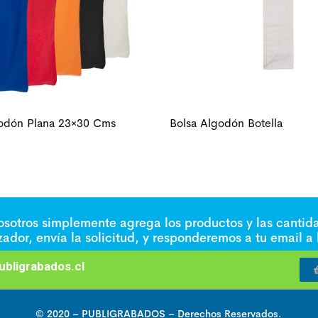
godón Plana 23×30 Cms
Bolsa Algodón Botella
nosotros simplemente agrega los productos y las cantid
izador, envía la solicitud, y responderemos a tu email a
bligrabados.cl
© 2020 –
PUBLIGRABADOS
– Derechos Reservados.