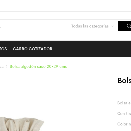
Todas las categorías
TOS
CARRO COTIZADOR
ea
Bolsa algodón saco 20×29 cms
Bol
Bolsa e
Con ti
Color n