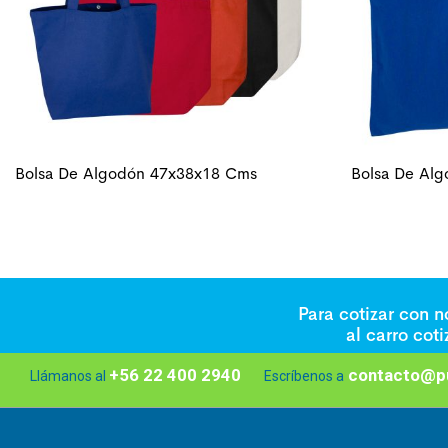
Bolsa De Algodón 47x38x18 Cms
Bolsa De Al
Para cotizar con 
al carro cot
+56 22 400 2940
contacto@pu
Llámanos al
Escríbenos a