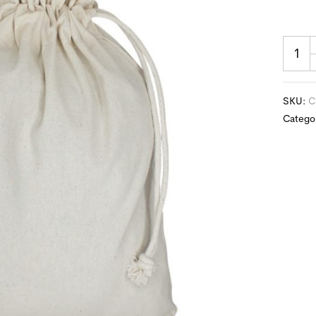
SKU:
C
Catego