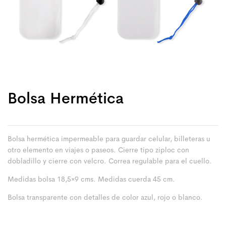
Bolsa Hermética
Bolsa hermética impermeable para guardar celular, billeteras u
otro elemento en viajes o paseos. Cierre tipo ziploc con
dobladillo y cierre con velcro. Correa regulable para el cuello.
Medidas bolsa 18,5×9 cms. Medidas cuerda 45 cm.
Bolsa transparente con detalles de color azul, rojo o blanco.