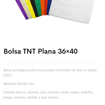
Bolsa TNT Plana 36×40
Bolsa ecológica publicitaria plana reciclable de tela no tejida
(TNT).
Medidas 36×40 cms.
Colores blanco, azulino, rojo, naranjo, verde, negro, amarillo,
beige, morado, celeste y azul marino.