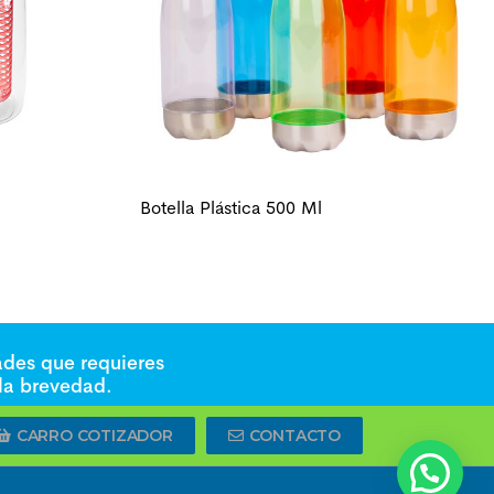
Botella Plástica 500 Ml
ades que requieres
 la brevedad.
CARRO COTIZADOR
CONTACTO