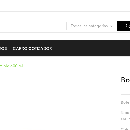
Todas las categorías
TOS
CARRO COTIZADOR
uminio 600 ml
Bo
Bote
Tapa
anill
Colo