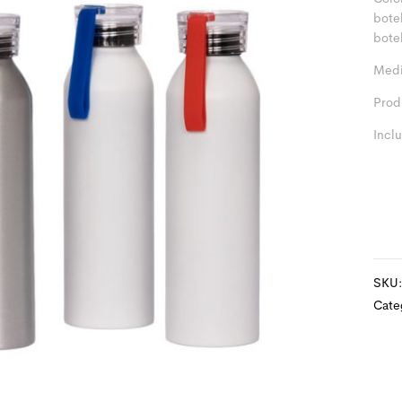
bote
botel
Medi
Prod
Incl
SKU
Cate