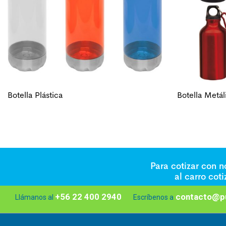
Botella Plástica
Botella Metál
Para cotizar con 
al carro cot
+56 22 400 2940
contacto@pu
Llámanos al
Escríbenos a