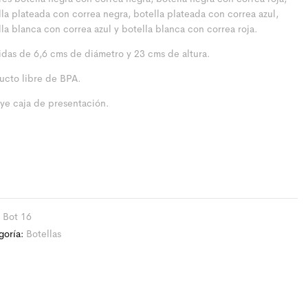
lla plateada con correa negra, botella plateada con correa azul,
la blanca con correa azul y botella blanca con correa roja.
das de 6,6 cms de diámetro y 23 cms de altura.
ucto libre de BPA.
uye caja de presentación.
:
Bot 16
goría:
Botellas