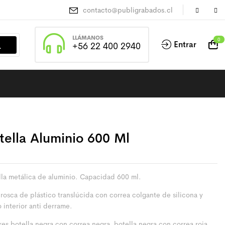
contacto@publigrabados.cl
LLÁMANOS
0
Entrar
+56 22 400 2940
tella Aluminio 600 Ml
lla metálica de aluminio. Capacidad 600 ml.
 rosca de plástico translúcida con correa colgante de silicona y
o interior anti derrame.
res botella negra con correa negra, botella negra con correa roja,