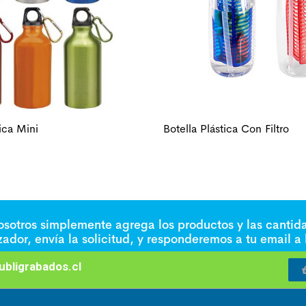
ica Mini
Botella Plástica Con Filtro
nosotros simplemente agrega los productos y las cantid
izador, envía la solicitud, y responderemos a tu email a
bligrabados.cl