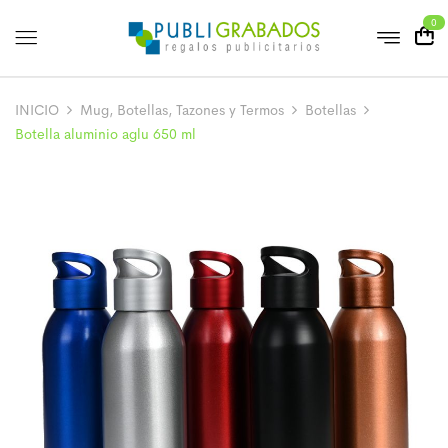
0
INICIO
Mug, Botellas, Tazones y Termos
Botellas
Botella aluminio aglu 650 ml