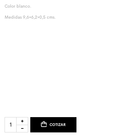
Color blanco.
Medidas 9,6×6,2×0,5 cms.
COTIZAR