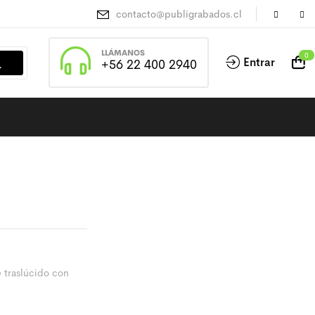
contacto@publigrabados.cl
LLÁMANOS
0
Entrar
+56 22 400 2940
e traslúcido con