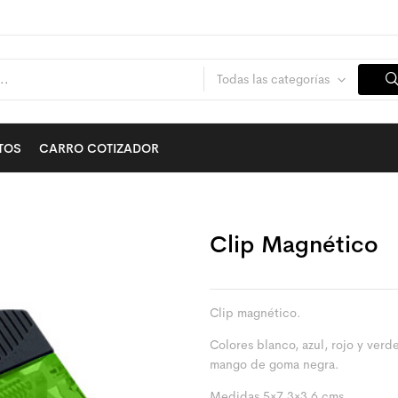
Todas las categorías
TOS
CARRO COTIZADOR
Clip Magnético
Clip magnético.
Colores blanco, azul, rojo y verd
mango de goma negra.
Medidas 5×7,3×3,6 cms.