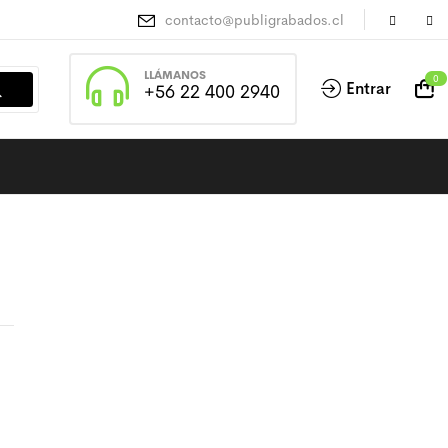
contacto@publigrabados.cl
LLÁMANOS
0
Entrar
+56 22 400 2940