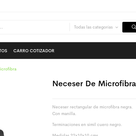
Todas las categorías
TOS
CARRO COTIZADOR
crofibra
Neceser De Microfibra
Neceser rectangular de microfibra negra.
Con manilla.
Terminaciones en simil cuero negro.
Medidas 22x10x10 cms.