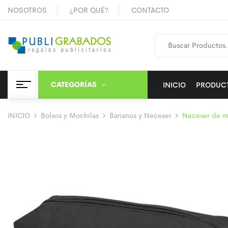
NOSOTROS
¿POR QUÉ?
CONTACTO
CATEGORÍAS
INICIO
PRODUC
INICIO
Bolsos y Mochilas
Bananos y Neceser
Neceser de mi