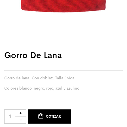
Gorro De Lana
Gorro de lana. Con doblez. Talla única.
Colores blanco, negro, rojo, azul y azulino.
COTIZAR