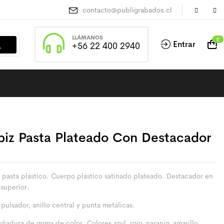
contacto@publigrabados.cl
LLÁMANOS
0
Entrar
+56 22 400 2940
piz Pasta Plateado Con Destacador
z pasta plástico. Cuerpo plástico satinado plateado. Destacador en
 superior.
 pulsador, anillo central y punta metálicas.
ñadura de goma de color. Colores azul, rojo, naranjo, amarillo,