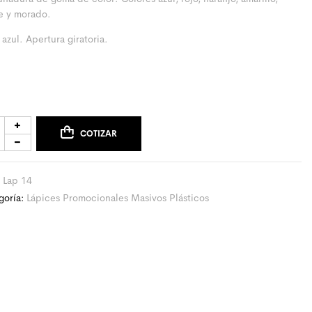
e y morado.
 azul. Apertura giratoria.
COTIZAR
:
Lap 14
goría:
Lápices Promocionales Masivos Plásticos