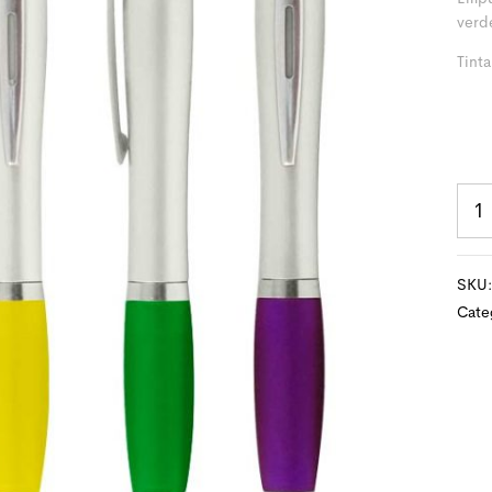
verd
Tinta
SKU
Cate