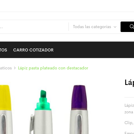
Todas las categorías
TOS
CARRO COTIZADOR
sticos
Lápiz pasta plateado con destacador
Lá
Lápi
zona
Clip,
Empu