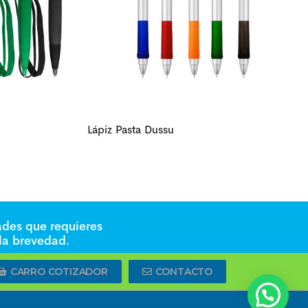
Lápiz Pasta Dussu
ades que requieres
 la brevedad.
CARRO COTIZADOR
CONTACTO