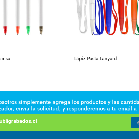
Remsa
Lápiz Pasta Lanyard
nosotros simplemente agrega los productos y las cantid
izador, envía la solicitud, y responderemos a tu email a
bligrabados.cl