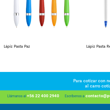
Lápiz Pasta Paz
Lápiz Pasta 
Para cotizar con 
al carro cot
+56 22 400 2940
contacto@pu
Llámanos al
Escríbenos a