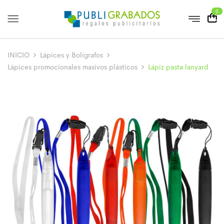
0
INICIO
Lápices y Bolígrafos
Lápices promocionales masivos plásticos
Lápiz pasta lanyard