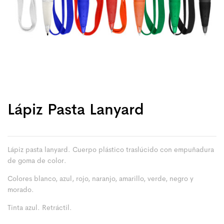
Lápiz Pasta Lanyard
Lápiz pasta lanyard. Cuerpo plástico traslúcido con empuñadura
de goma de color.
Colores blanco, azul, rojo, naranjo, amarillo, verde, negro y
morado.
Tinta azul. Retráctil.