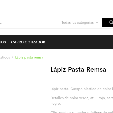
Todas las categorías
TOS
CARRO COTIZADOR
sticos
Lápiz pasta remsa
Lápiz Pasta Remsa
Lápiz pasta. Cuerpo plástico de color 
Detalles de color verde, azul, rojo, nar
negro.
Clip, punta y pulsador plásticos de col