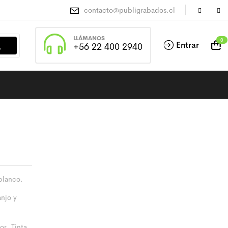
contacto@publigrabados.cl
LLÁMANOS
0
Entrar
+56 22 400 2940
blanco.
anjo y
or. Tinta