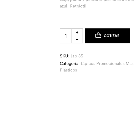
azul. Retráctil.
COTIZAR
SKU:
Lap 35
Categoría:
Lápices Promocionales Mas
Plásticos