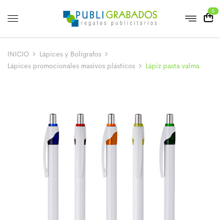
0
INICIO
Lápices y Bolígrafos
Lápices promocionales masivos plásticos
Lápiz pasta valma