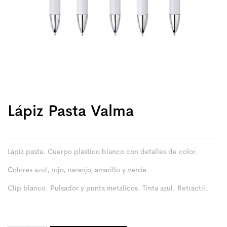
Lápiz Pasta Valma
Lápiz pasta. Cuerpo plástico blanco con detalles de color.
Colores azul, rojo, naranjo, amarillo y verde.
Clip blanco. Pulsador y punta metálicos. Tinta azul. Retráctil.