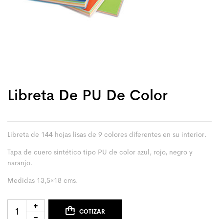
Libreta De PU De Color
Libreta de 144 hojas lisas de 9 colores diferentes en su interior.
Tapa de cuero sintético tipo PU de color azul, rojo, negro y
naranjo.
Medidas 13,5×18 cms.
COTIZAR