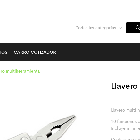
Todas las categorías
TOS
CARRO COTIZADOR
ero multiherramienta
Llavero
Llavero multi 
10 funciones de
Incluye mini r
Confección en