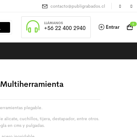
contacto@publigrabados.cl
LLÁMANOS
0
Entrar
+56 22 400 2940
 Multiherramienta
herramientas plegable.
 alicate, cuchillos, tijera, destapador, entre otros.
egla en cms y pulgadas.
 acero inoxidable.