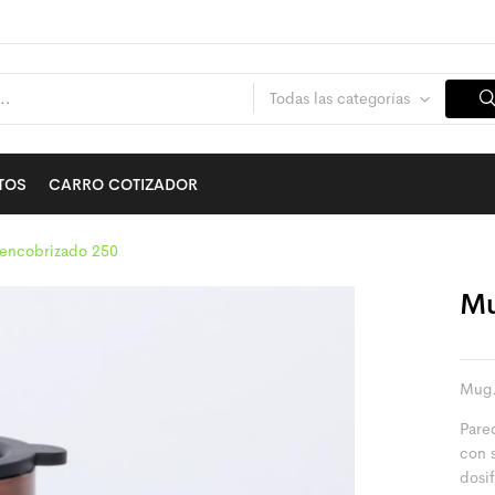
Todas las categorías
TOS
CARRO COTIZADOR
encobrizado 250
Mu
Mug.
Pared
con s
dosi