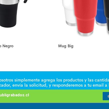
o Negro
Mug Big
nosotros simplemente agrega los productos y las cantid
izador, envía la solicitud, y responderemos a tu email a
bligrabados.cl