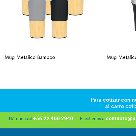
Mug Metálico Bamboo
Mug Metálic
Para cotizar con 
al carro cot
+56 22 400 2940
contacto@pu
Llámanos al
Escríbenos a