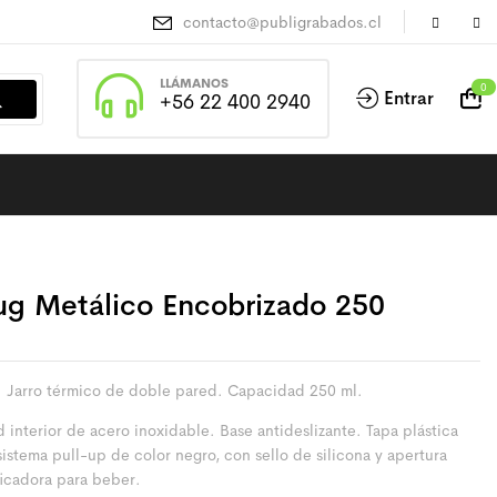
contacto@publigrabados.cl
LLÁMANOS
0
Entrar
+56 22 400 2940
g Metálico Encobrizado 250
 Jarro térmico de doble pared. Capacidad 250 ml.
 interior de acero inoxidable. Base antideslizante. Tapa plástica
istema pull-up de color negro, con sello de silicona y apertura
ficadora para beber.