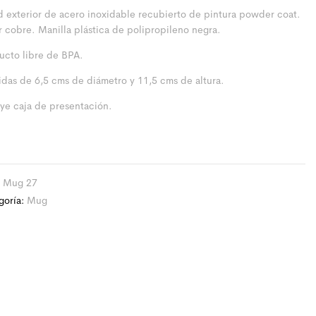
d exterior de acero inoxidable recubierto de pintura powder coat.
r cobre. Manilla plástica de polipropileno negra.
ucto libre de BPA.
das de 6,5 cms de diámetro y 11,5 cms de altura.
uye caja de presentación.
:
Mug 27
goría:
Mug