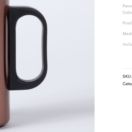
Pare
Colo
Prod
Medi
Incl
SKU
Cate