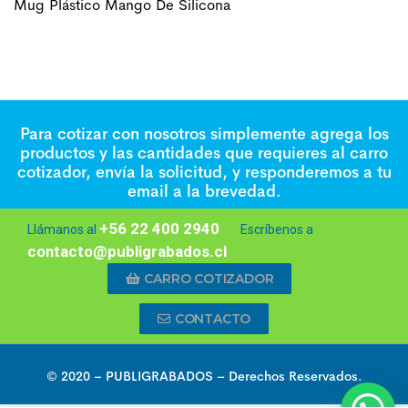
Mug Plástico Mango De Silicona
Para cotizar con nosotros simplemente agrega los
productos y las cantidades que requieres al carro
cotizador, envía la solicitud, y responderemos a tu
email a la brevedad.
+56 22 400 2940
Llámanos al
Escríbenos a
contacto@publigrabados.cl
CARRO COTIZADOR
CONTACTO
© 2020 –
PUBLIGRABADOS
– Derechos Reservados.