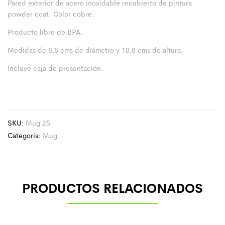
Pared exterior de acero inoxidable recubierto de pintura
powder coat. Color cobre.
Producto libre de BPA.
Medidas de 8,8 cms de diámetro y 18,8 cms de altura.
Incluye caja de presentación.
SKU:
Mug 25
Categoría:
Mug
PRODUCTOS RELACIONADOS