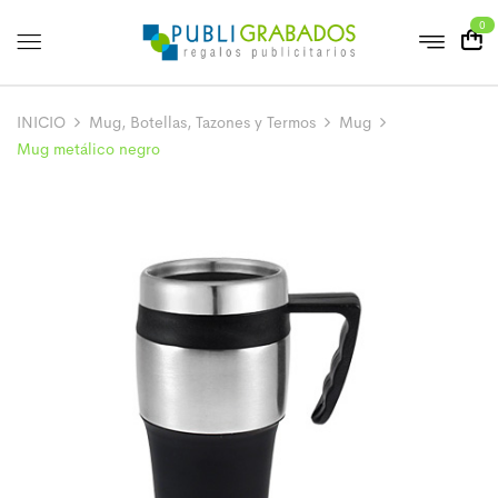
0
INICIO
Mug, Botellas, Tazones y Termos
Mug
Mug metálico negro