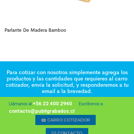
Parlante De Madera Bamboo
Para cotizar con nosotros simplemente agrega los
productos y las cantidades que requieres al carro
cotizador, envía la solicitud, y responderemos a tu
email a la brevedad.
+56 22 400 2940
Llámanos al
Escríbenos a
contacto@publigrabados.cl
CARRO COTIZADOR
CONTACTO