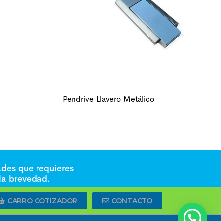
Pendrive Llavero Metálico
ades que requieres
 la brevedad.
CARRO COTIZADOR
CONTACTO