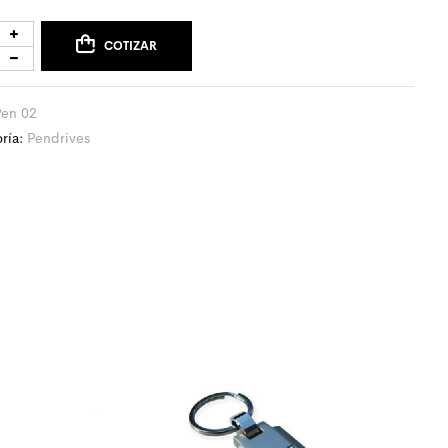
COTIZAR
Pen 02
ría:
Pendrives