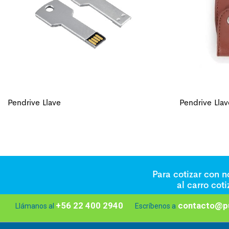
Pendrive Llave
Pendrive Llav
Para cotizar con 
al carro cot
+56 22 400 2940
contacto@pu
Llámanos al
Escríbenos a