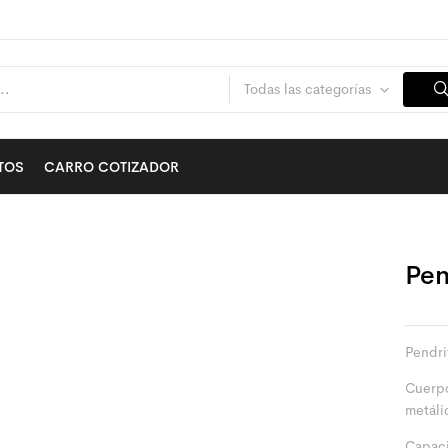
Todas las categorías
TOS
CARRO COTIZADOR
Pen
Pendri
Cuerpo
metáli
Capac