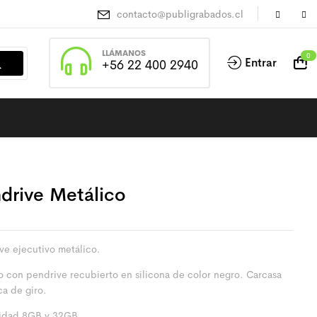
contacto@publigrabados.cl
LLÁMANOS
0
Entrar
+56 22 400 2940
drive Metálico
ve ejecutivo metálico.
 con pendrive recubierto en silicona de color negro. Carcasa
ca de giro.
idad 8GB y 32GB.