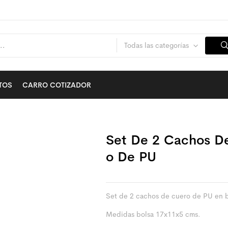
Todas las categorías
TOS
CARRO COTIZADOR
Set De 2 Cachos D
O De PU
Set de 2 cachos de cuero de PU en b
Medidas bolsa 17x11x5 cms.