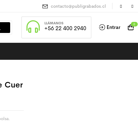
contacto@publigrabados.cl
LLÁMANOS
0
Entrar
+56 22 400 2940
e Cuer
olsa.