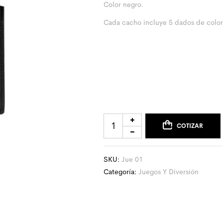
Color negro.
Cada cacho incluye 5 dados de color
COTIZAR
SKU:
Jue 01
Categoría:
Juegos Y Diversión