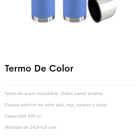
Termo De Color
Termo de acero inoxidable. Doble pared aislante.
Cuerpo exterior de color azul, rojo, naranjo y verde.
Capacidad 500 cc.
Medidas de 24,5×6,8 cms.