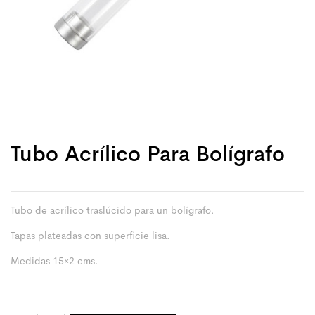
Tubo Acrílico Para Bolígrafo
Tubo de acrílico traslúcido para un bolígrafo.
Tapas plateadas con superficie lisa.
Medidas 15×2 cms.