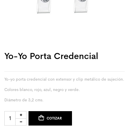
Yo-Yo Porta Credencial
Yo-yo porta credencial con extensor y clip metálico de sujeción.
Colores blanco, rojo, azul, negro y verde.
Diámetro de 3,2 cms.
COTIZAR