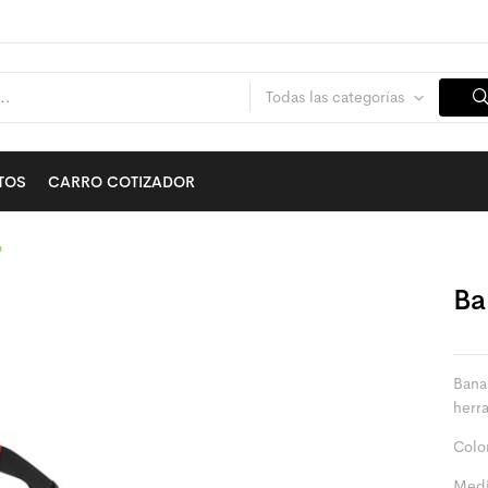
Todas las categorías
TOS
CARRO COTIZADOR
o
Ba
Banan
herra
Color
Medi