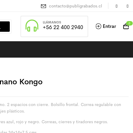
contacto@publigrabados.cl
LLÁMANOS
0
Entrar
+56 22 400 2940
nano Kongo
o. 2 espacios con cierre. Bolsillo frontal. Correa regulable con
jes plásticos.
es azul, rojo y negro. Correas, cierres y tiradores negros.
das 34x14x7,5 cms.