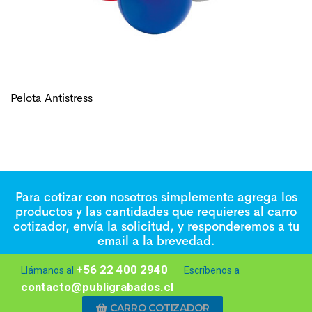
Pelota Antistress
Para cotizar con nosotros simplemente agrega los
productos y las cantidades que requieres al carro
cotizador, envía la solicitud, y responderemos a tu
email a la brevedad.
+56 22 400 2940
Llámanos al
Escríbenos a
contacto@publigrabados.cl
CARRO COTIZADOR