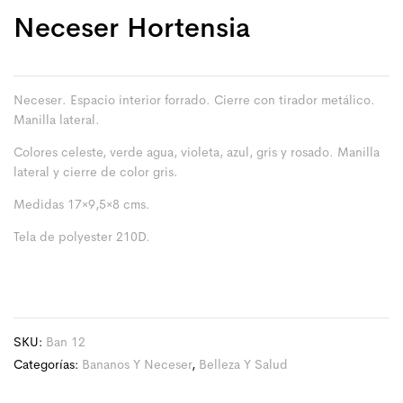
Neceser Hortensia
Neceser. Espacio interior forrado. Cierre con tirador metálico.
Manilla lateral.
Colores celeste, verde agua, violeta, azul, gris y rosado. Manilla
lateral y cierre de color gris.
Medidas 17×9,5×8 cms.
Tela de polyester 210D.
SKU:
Ban 12
Categorías:
Bananos Y Neceser
,
Belleza Y Salud