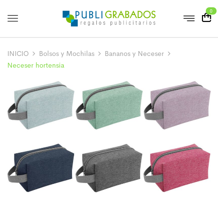
0
INICIO
Bolsos y Mochilas
Bananos y Neceser
Neceser hortensia