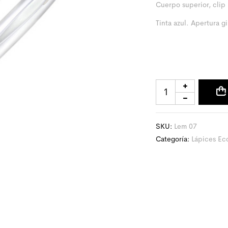
Cuerpo superior, clip
Tinta azul. Apertura gi
SKU:
Lem 07
Categoría:
Lápices Ec