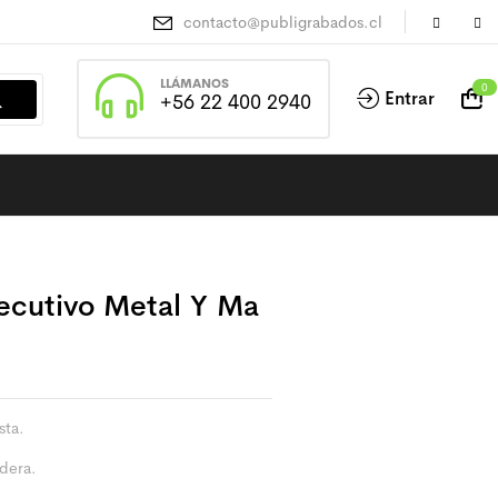
contacto@publigrabados.cl
LLÁMANOS
0
Entrar
+56 22 400 2940
jecutivo Metal Y Ma
sta.
dera.