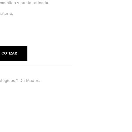
 metálico y punta satinada.
ratoria.
COTIZAR
ológicos Y De Madera