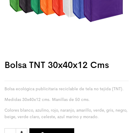
Bolsa TNT 30x40x12 Cms
Bolsa ecológica publicitaria reciclable de tela no tejida (TNT).
Medidas 30x40x12 cms. Manillas de 50 cms.
Colores blanco, azulino, rojo, naranjo, amarillo, verde, gris, negro,
beige, verde claro, celeste, azul marino y morado.