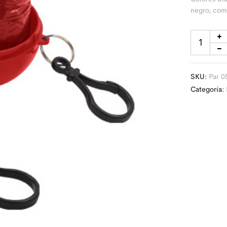
negro, com
SKU:
Par 0
Categoría: