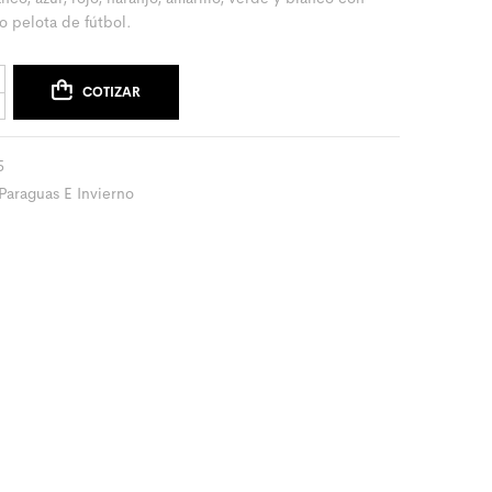
o pelota de fútbol.
COTIZAR
5
Paraguas E Invierno