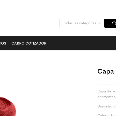
Todas las categorías
TOS
CARRO COTIZADOR
Capa
Capa de ag
desmontabl
Diámetro d
Colores bla