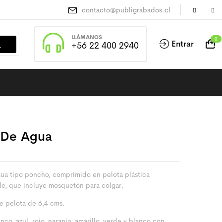
contacto@publigrabados.cl
LLÁMANOS
0
Entrar
+56 22 400 2940
 De Agua
ua tipo poncho, comprimido en pelota plástica
e, que incluye mosquetón para colgar.
e pelota de 6,4 cms.
nco, azul, rojo, naranjo, amarillo, verde y blanco con