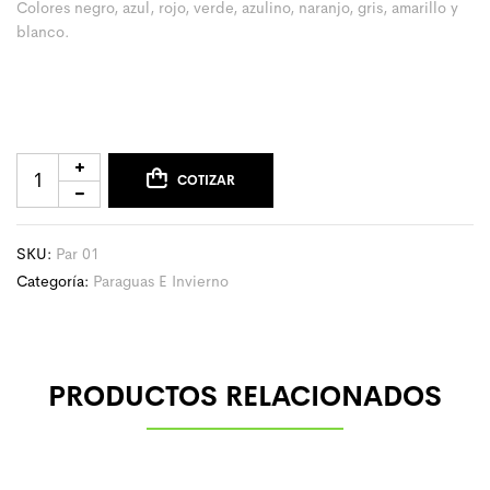
Colores negro, azul, rojo, verde, azulino, naranjo, gris, amarillo y
blanco.
COTIZAR
SKU:
Par 01
Categoría:
Paraguas E Invierno
PRODUCTOS RELACIONADOS