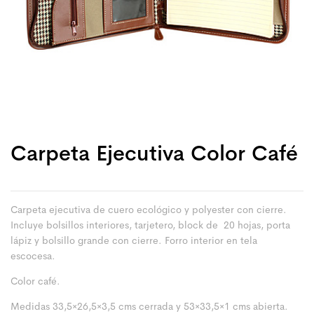
Carpeta Ejecutiva Color Café
Carpeta ejecutiva de cuero ecológico y polyester con cierre.
Incluye bolsillos interiores, tarjetero, block de 20 hojas, porta
lápiz y bolsillo grande con cierre. Forro interior en tela
escocesa.
Color café.
Medidas 33,5×26,5×3,5 cms cerrada y 53×33,5×1 cms abierta.