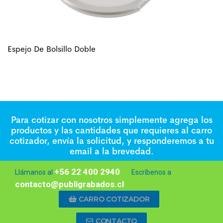
Espejo De Bolsillo Doble
Para cotizar con nosotros simplemente agrega los
productos y las cantidades que requieres al carro
cotizador, envía la solicitud, y responderemos a tu
email a la brevedad.
+56 22 400 2940
Llámanos al
Escríbenos a
contacto@publigrabados.cl
CARRO COTIZADOR
CONTACTO