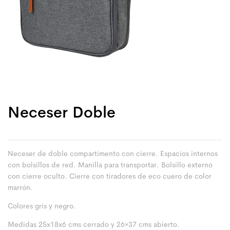
Neceser Doble
Neceser de doble compartimento con cierre. Espacios internos
con bolsillos de red. Manilla para transportar. Bolsillo externo
con cierre oculto. Cierre con tiradores de eco cuero de color
marrón.
Colores gris y negro.
Medidas 25x18x6 cms cerrado y 26×37 cms abierto.