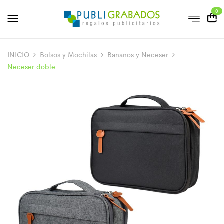
0
INICIO
Bolsos y Mochilas
Bananos y Neceser
Neceser doble