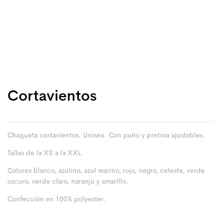
Cortavientos
Chaqueta cortavientos. Unisex. Con puño y pretina ajustables.
Tallas de la XS a la XXL.
Colores blanco, azulino, azul marino, rojo, negro, celeste, verde
oscuro, verde claro, naranjo y amarillo.
Confección en 100% polyester.