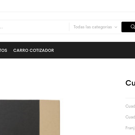
Todas las categorías
TOS
CARRO COTIZADOR
Cu
Cuad
Cuad
Franj