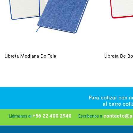
Libreta Mediana De Tela
Libreta De Bol
Para cotizar con 
al carro cot
+56 22 400 2940
contacto@pu
Llámanos al
Escríbenos a