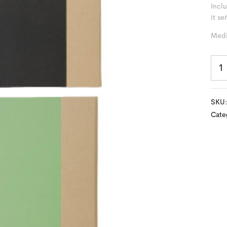
Inclu
it se
Medi
SKU
Cate