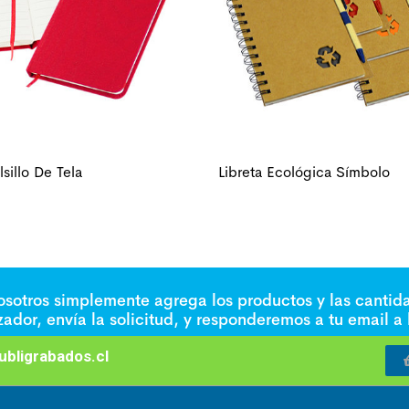
sillo De Tela
Libreta Ecológica Símbolo
nosotros simplemente agrega los productos y las cantid
izador, envía la solicitud, y responderemos a tu email a
bligrabados.cl