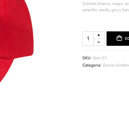
Colores blanco, negro, azu
amarillo, verde, gris y be
C
SKU:
Gorr 01
Categoría:
Gorros Sombre