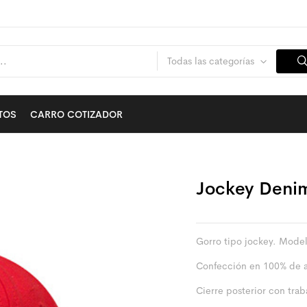
Todas las categorías
TOS
CARRO COTIZADOR
Jockey Deni
Gorro tipo jockey. Model
Confección en 100% de 
Cierre posterior con trab