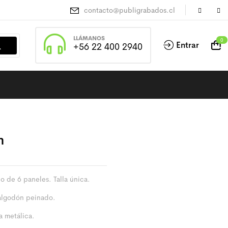
contacto@publigrabados.cl
LLÁMANOS
0
Entrar
+56 22 400 2940
m
o de 6 paneles. Talla única.
algodón peinado.
a metálica.