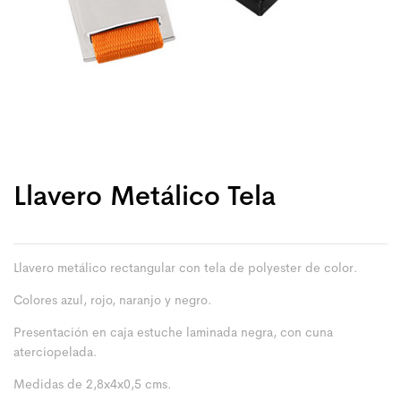
Llavero Metálico Tela
Llavero metálico rectangular con tela de polyester de color.
Colores azul, rojo, naranjo y negro.
Presentación en caja estuche laminada negra, con cuna
aterciopelada.
Medidas de 2,8x4x0,5 cms.