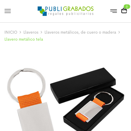
0
INICIO
Llaveros
Llaveros metálicos, de cuero o madera
Llavero metálico tela