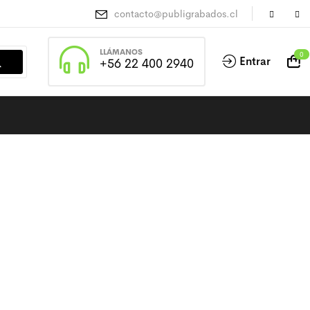
contacto@publigrabados.cl
LLÁMANOS
0
Entrar
+56 22 400 2940