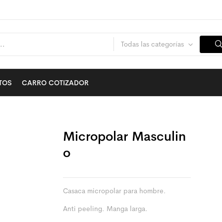
Todas las categorías
TOS
CARRO COTIZADOR
Micropolar Masculin
O
Casaca micropolar para hombre.
Anti peeling. Manga larga.