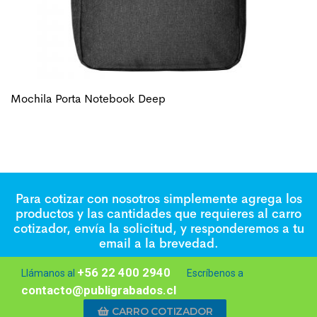
Mochila Porta Notebook Deep
Para cotizar con nosotros simplemente agrega los
productos y las cantidades que requieres al carro
cotizador, envía la solicitud, y responderemos a tu
email a la brevedad.
+56 22 400 2940
Llámanos al
Escríbenos a
contacto@publigrabados.cl
CARRO COTIZADOR