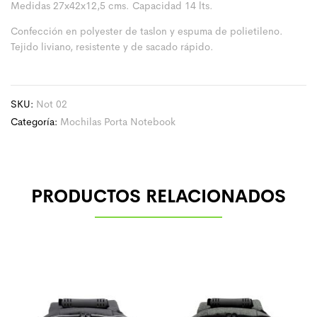
Medidas 27x42x12,5 cms. Capacidad 14 lts.
Confección en polyester de taslon y espuma de polietileno.
Tejido liviano, resistente y de sacado rápido.
SKU:
Not 02
Categoría:
Mochilas Porta Notebook
PRODUCTOS RELACIONADOS