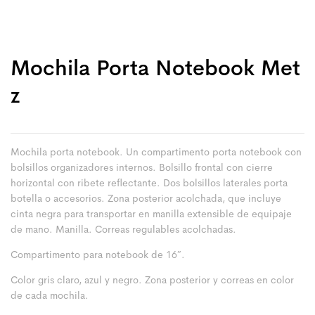
Mochila Porta Notebook Met
Z
Mochila porta notebook. Un compartimento porta notebook con
bolsillos organizadores internos. Bolsillo frontal con cierre
horizontal con ribete reflectante. Dos bolsillos laterales porta
botella o accesorios. Zona posterior acolchada, que incluye
cinta negra para transportar en manilla extensible de equipaje
de mano. Manilla. Correas regulables acolchadas.
Compartimento para notebook de 16″.
Color gris claro, azul y negro. Zona posterior y correas en color
de cada mochila.