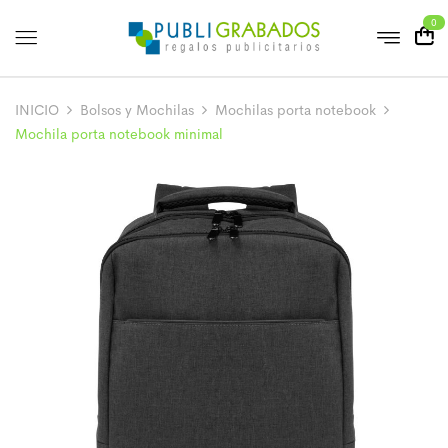
0
INICIO
Bolsos y Mochilas
Mochilas porta notebook
Mochila porta notebook minimal