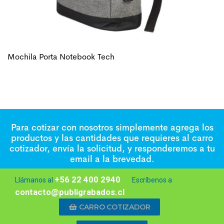
Mochila Porta Notebook Tech
Para cotizar con nosotros simplemente agrega los
productos y las cantidades que requieres al carro
cotizador, envía la solicitud, y responderemos a tu
email a la brevedad.
+56 22 400 2940
Llámanos al
Escríbenos a
contacto@publigrabados.cl
CARRO COTIZADOR