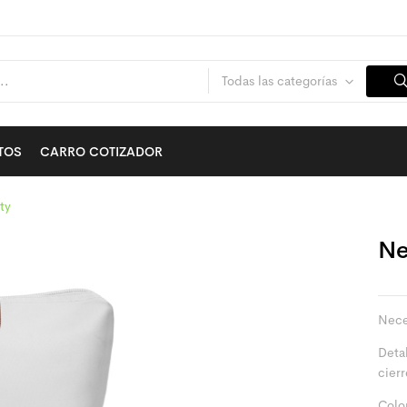
Todas las categorías
TOS
CARRO COTIZADOR
ty
Ne
Nece
Detal
cierr
Color