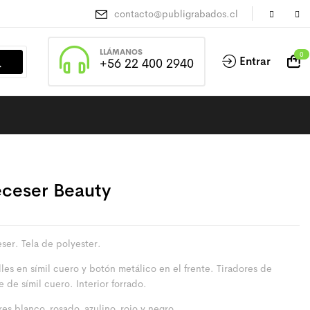
contacto@publigrabados.cl
LLÁMANOS
0
Entrar
+56 22 400 2940
ceser Beauty
ser. Tela de polyester.
les en símil cuero y botón metálico en el frente. Tiradores de
e de símil cuero. Interior forrado.
es blanco, rosado, azulino, rojo y negro.