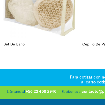
Set De Baño
Cepillo De P
Para cotizar con 
al carro cot
+56 22 400 2940
contacto@pu
Llámanos al
Escríbenos a