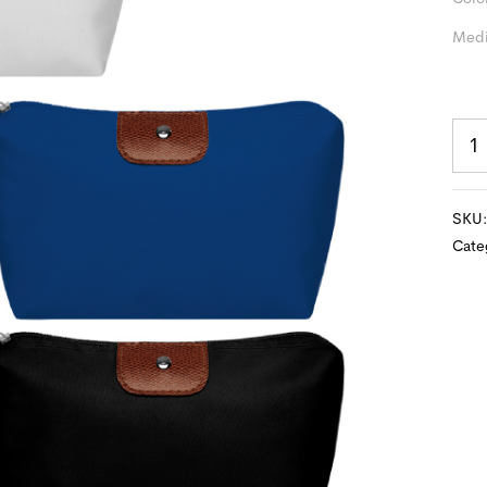
Medi
SKU
Cate