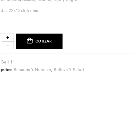
das 22x13x5,5 cms.
COTIZAR
:
Bell 11
gorías:
Bananos Y Neceser
,
Belleza Y Salud