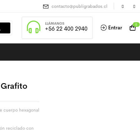
contacto@publigrabados.cl
LLÁMANOS
0
Entrar
+56 22 400 2940
Grafito
 de cuerpo hexagonal
ón reciclado con