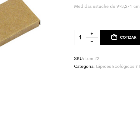
Medidas estuche de 9×3,2×1 cm
COTIZAR
SKU:
Lem 22
Categoría:
Lápices Ecológicos Y