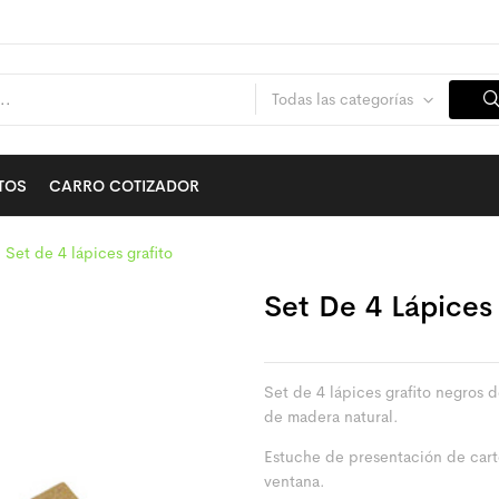
Todas las categorías
TOS
CARRO COTIZADOR
Set de 4 lápices grafito
Set De 4 Lápices 
Set de 4 lápices grafito negros
de madera natural.
Estuche de presentación de cart
ventana.